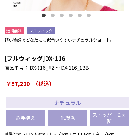
送料無料
フルウィッグ
軽い質感でどなたにも似合いやすいナチュラルショート。
[フルウィッグ]DX-116
商品番号：
DX-116_#2 ～ DX-116_1BB
￥57,200
（税込）
ナチュラル
ストッパー２ヵ
総手植え
化繊毛
所
毛量(cm): フロント8cm・トップ9cm・サイド8cm・ネープ6cm