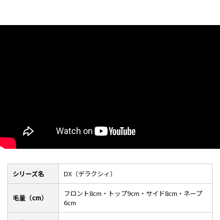
シリーズ名
DX（デラクシィ）
フロント8cm・トップ9cm・サイド8cm・ネープ
毛量（cm）
6cm